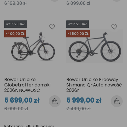
6 199,00 zł
6 099,00 zł
WYPRZEDAŻ!
WYPRZEDAŻ!
favorite_border
favorite_border
-400,00 ZŁ
-1 500,00 ZŁ
Rower Unibike
Rower Unibike Freeway
Globetrotter damski
Shimano Q-Auto nowość
2026r. NOWOŚĆ
2026r
5 699,00 zł
5 999,00 zł
6 099,00 zł
7 499,00 zł
Pokazano 1-16 z 16 pozycji