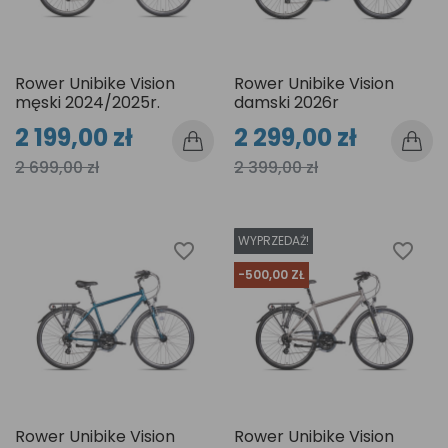
Rower Unibike Vision
Rower Unibike Vision
męski 2024/2025r.
damski 2026r
2 199,00 zł
2 299,00 zł
2 699,00 zł
2 399,00 zł
WYPRZEDAŻ!
favorite_border
favorite_border
-500,00 ZŁ
Rower Unibike Vision
Rower Unibike Vision