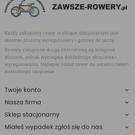
Każdy zakupiony rower w sklepie stacjonarnym jest
idealnie złożony wyregulowany i gotowy do jazdy.
Rowery zakupione drogą internetową są wstępnie
złożone, jednak wymagają dokładnego skręcenia i
wyregulowania. Najlepiej oddać rower do serwisu celem
dokładnego skręcenia.
Twoje konto
Nasza firma
Sklep stacjonarny
Miałeś wypadek zgłoś się do nas