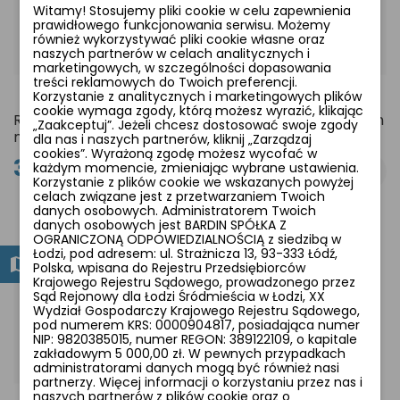
Witamy! Stosujemy pliki cookie w celu zapewnienia
prawidłowego funkcjonowania serwisu. Możemy
również wykorzystywać pliki cookie własne oraz
naszych partnerów w celach analitycznych i
marketingowych, w szczególności dopasowania
treści reklamowych do Twoich preferencji.
Korzystanie z analitycznych i marketingowych plików
cookie wymaga zgody, którą możesz wyrazić, klikając
Rower Unibike Expedition
Rower Unibike Expedition
„Zaakceptuj”. Jeżeli chcesz dostosować swoje zgody
męski 2026r.
damski 2026r.
dla nas i naszych partnerów, kliknij „Zarządzaj
cookies”. Wyrażoną zgodę możesz wycofać w
3 599,00 zł
3 599,00 zł
każdym momencie, zmieniając wybrane ustawienia.
Korzystanie z plików cookie we wskazanych powyżej
celach związane jest z przetwarzaniem Twoich
danych osobowych. Administratorem Twoich
danych osobowych jest BARDIN SPÓŁKA Z
OGRANICZONĄ ODPOWIEDZIALNOŚCIĄ z siedzibą w
favorite_border
favorite_border
Łodzi, pod adresem: ul. Strażnicza 13, 93-333 Łódź,
Polska, wpisana do Rejestru Przedsiębiorców
Krajowego Rejestru Sądowego, prowadzonego przez
Sąd Rejonowy dla Łodzi Śródmieścia w Łodzi, XX
Wydział Gospodarczy Krajowego Rejestru Sądowego,
pod numerem KRS: 0000904817, posiadająca numer
NIP: 9820385015, numer REGON: 389122109, o kapitale
zakładowym 5 000,00 zł. W pewnych przypadkach
administratorami danych mogą być również nasi
partnerzy. Więcej informacji o korzystaniu przez nas i
naszych partnerów z plików cookie oraz o