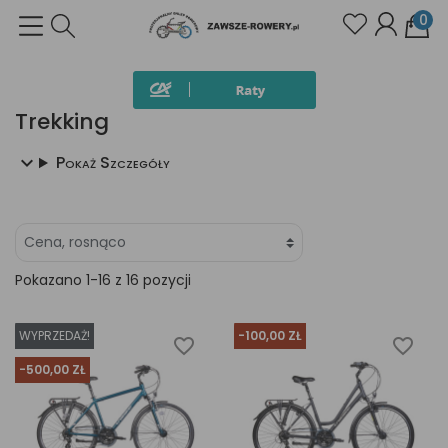
0
Trekking
Pokaż Szczegóły
Pokazano 1-16 z 16 pozycji
WYPRZEDAŻ!
-100,00 ZŁ
favorite_border
favorite_border
-500,00 ZŁ