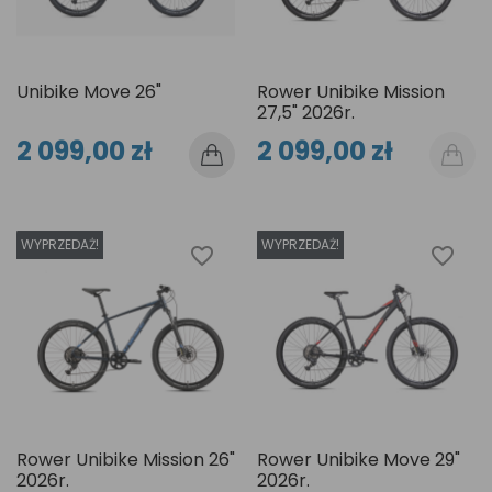
Unibike Move 26"
Rower Unibike Mission
27,5" 2026r.
2 099,00 zł
2 099,00 zł
WYPRZEDAŻ!
WYPRZEDAŻ!
favorite_border
favorite_border
Rower Unibike Mission 26"
Rower Unibike Move 29"
2026r.
2026r.