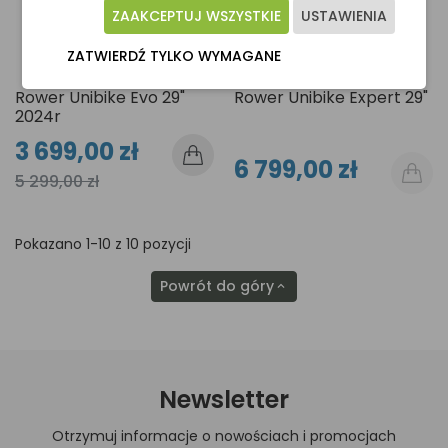
ZAAKCEPTUJ WSZYSTKIE
USTAWIENIA
ZATWIERDŹ TYLKO WYMAGANE
Rower Unibike Evo 29"
Rower Unibike Expert 29"
2024r
3 699,00 zł
6 799,00 zł
5 299,00 zł
Pokazano 1-10 z 10 pozycji
Powrót do góry

Newsletter
Otrzymuj informacje o nowościach i promocjach