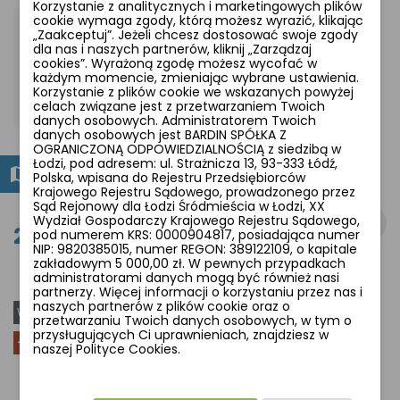
favorite_border
favorite_border
Korzystanie z analitycznych i marketingowych plików
cookie wymaga zgody, którą możesz wyrazić, klikając
„Zaakceptuj”. Jeżeli chcesz dostosować swoje zgody
dla nas i naszych partnerów, kliknij „Zarządzaj
cookies”. Wyrażoną zgodę możesz wycofać w
każdym momencie, zmieniając wybrane ustawienia.
Korzystanie z plików cookie we wskazanych powyżej
celach związane jest z przetwarzaniem Twoich
danych osobowych. Administratorem Twoich
danych osobowych jest BARDIN SPÓŁKA Z
OGRANICZONĄ ODPOWIEDZIALNOŚCIĄ z siedzibą w
Łodzi, pod adresem: ul. Strażnicza 13, 93-333 Łódź,
Rower Unibike Fusion 29"
Rower Unibike Fusion
Polska, wpisana do Rejestru Przedsiębiorców
damski 27,5" rama 17"
Krajowego Rejestru Sądowego, prowadzonego przez
Sąd Rejonowy dla Łodzi Śródmieścia w Łodzi, XX
3 149,00 zł
Wydział Gospodarczy Krajowego Rejestru Sądowego,
2 999,00 zł
pod numerem KRS: 0000904817, posiadająca numer
3 299,00 zł
NIP: 9820385015, numer REGON: 389122109, o kapitale
zakładowym 5 000,00 zł. W pewnych przypadkach
administratorami danych mogą być również nasi
partnerzy. Więcej informacji o korzystaniu przez nas i
naszych partnerów z plików cookie oraz o
WYPRZEDAŻ!
favorite_border
favorite_border
przetwarzaniu Twoich danych osobowych, w tym o
przysługujących Ci uprawnieniach, znajdziesz w
-1 600,00 ZŁ
naszej Polityce Cookies.