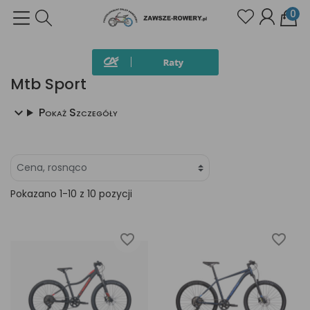
0
Mtb Sport
Pokaż Szczegóły
Pokazano 1-10 z 10 pozycji
favorite_border
favorite_border