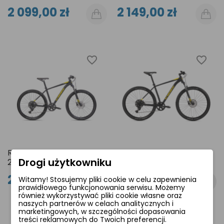
2 099,00 zł
2 149,00 zł
favorite_border
favorite_border
Rower Unibike Shadow
Rower Unibike Shadow
Drogi użytkowniku
27,5" 2026r.
29" 2026r.
2 300,00 zł
2 549,00 zł
Witamy! Stosujemy pliki cookie w celu zapewnienia
prawidłowego funkcjonowania serwisu. Możemy
również wykorzystywać pliki cookie własne oraz
naszych partnerów w celach analitycznych i
marketingowych, w szczególności dopasowania
treści reklamowych do Twoich preferencji.
-150,00 ZŁ