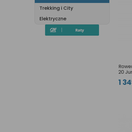
Trekking i City
Elektryczne
Rower
20 Ju
1 34