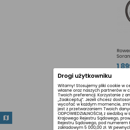
Rower
Soran
1 89
Drogi użytkowniku
Witamy! Stosujemy pliki cookie w c
Pokaza
własne oraz naszych partnerów w c
Twoich preferencji. Korzystanie z 
„Zaakceptuj”. Jeżeli chcesz dostoso
wycofać w każdym momencie, zmieni
jest z przetwarzaniem Twoich dan
ODPOWIEDZIALNOŚCIĄ z siedzibą w Łod
Krajowego Rejestru Sądowego, prow
Ro
Rejestru Sądowego, pod numerem KR
cro
zakładowym 5 000,00 zł. W pewnych