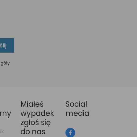
lij
egóły
Miałeś
Social
rny
wypadek
media
zgłoś się
do nas
ik