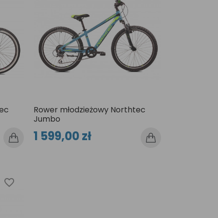
ec
Rower młodzieżowy Northtec
Jumbo
1 599,00 zł
favorite_border