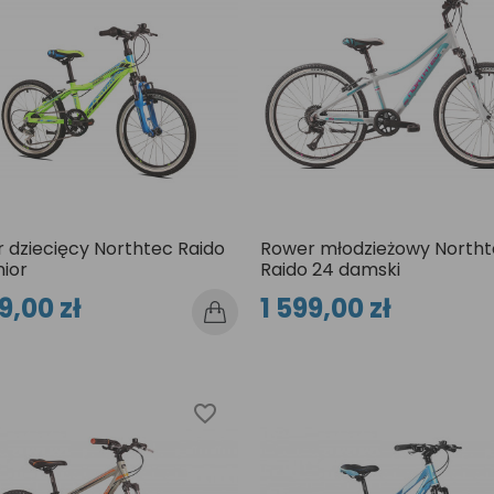
 dziecięcy Northtec Raido
Rower młodzieżowy Northt
nior
Raido 24 damski
9,00 zł
1 599,00 zł
favorite_border