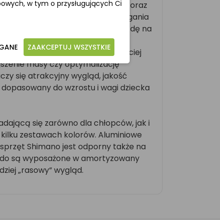
obowych, w tym o przysługujących Ci
uwagę inne wymagania użytkownika oraz
erzyści rzadko kiedy dążą do osiągania
nie trudnymi górskimi trasami. Jazdę na
czasu czy wygodny środek do
AGANE
ZAAKCEPTUJ WSZYSTKIE
konstrukcje nie wymagają najczęściej
szenie masy czy optymalizację
zy się atrakcyjny wygląd, jakość
 dopasowany do wzrostu i wagi dziecka
ającą się zarówno dla chłopców, jak i
kilku zestawach kolorów. Aluminiowe
sprzęt Shimano jest odporny także na
Raido są wyposażone w amortyzowany
dziej „rasowy” wygląd.