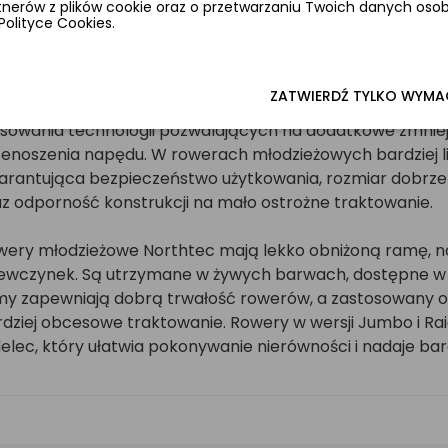
rtnerów z plików cookie oraz o przetwarzaniu Twoich danych os
y projektowaniu rowerów dla młodzieży bierze się pod 
Polityce Cookies.
ienny sposób korzystania ze sprzętu. Bardzo młodzi row
ików lepszych o setne części sekundy czy zjeżdżają skraj
erze traktują raczej jako zabawę, sposób na spędzanie 
ZATWIERDŹ TYLKO WYM
odzielnego przemieszczania się. Przeznaczone dla nich 
osowania technologii pozwalających na dodatkowe zmniej
enoszenia napędu. W rowerach młodzieżowych bardziej lic
arantująca bezpieczeństwo użytkowania, rozmiar dobrze
z odporność konstrukcji na mało ostrożne traktowanie.
ery młodzieżowe Northtec mają lekko obniżoną ramę, nad
iewczynek. Są utrzymane w żywych barwach, dostępne w 
my zapewniają dobrą trwałość rowerów, a zastosowany o
rdziej obcesowe traktowanie. Rowery w wersji Jumbo i 
elec, który ułatwia pokonywanie nierówności i nadaje bar