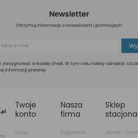
Newsletter
Otrzymuj informacje o nowościach i promocjach
Wyś
 zrezygnować w każdej chwili. W tym celu należy odnaleźć szcz
ej informacji prawnej.
Twoje
Nasza
Sklep
konto
firma
stacjona
Dane
Regulamin
Serwis - cenn
nym