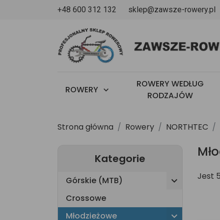
+48 600 312 132
sklep@zawsze-rowery.pl
u
ROWERY WEDŁUG
ROWERY

RODZAJÓW
Strona główna
Rowery
NORTHTEC
Mło
Kategorie
Jest 
Górskie (MTB)

Crossowe
Młodzieżowe
