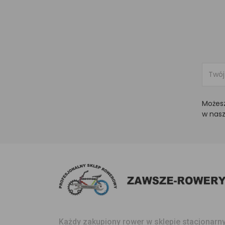
Możesz
w nasz
Każdy zakupiony rower w sklepie stacjonar