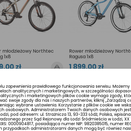
 młodzieżowy Northtec
Rower młodzieżowy Northt
g 1x8
Ragusa 1x8
9,00 zł
1 899,00 zł
elu zapewnienia prawidłowego funkcjonowania serwisu. Możemy r
no 1-5 z 5 pozycji
elach analitycznych i marketingowych, w szczególności dopaso
analitycznych i marketingowych plików cookie wymaga zgody, któr
wać swoje zgody dla nas i naszych partnerów, kliknij „Zarządzaj
ając wybrane ustawienia. Korzystanie z plików cookie we wsk
ych osobowych. Administratorem Twoich danych osobowych jes
zi, pod adresem: ul. Strażnicza 13, 93-333 Łódź, Polska, wpisana
adzonego przez Sąd Rejonowy dla Łodzi Śródmieścia w Łodzi, X
wery młodzieżowe bardzo przypominają wyglądem „doros
S: 0000904817, posiadająca numer NIP: 9820385015, numer REGO
ssowych, jednak ich konstrukcje nie są jedynie zminiat
 przypadkach administratorami danych mogą być również nasi p