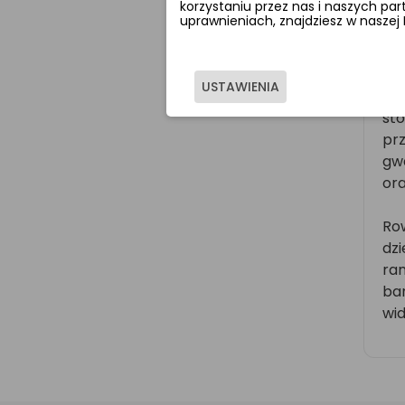
korzystaniu przez nas i naszych pa
Prz
uprawnieniach, znajdziesz w naszej 
odm
wyn
row
USTAWIENIA
sam
st
prz
gw
ora
Row
dz
ra
ba
wid