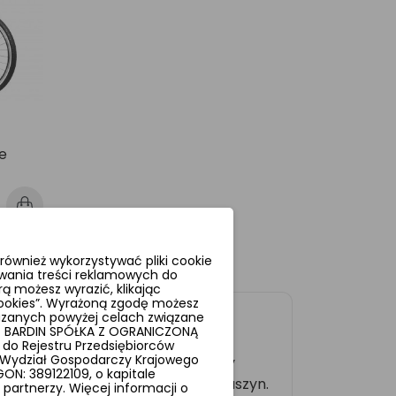
e
ównież wykorzystywać pliki cookie
wania treści reklamowych do
ą możesz wyrazić, klikając
 cookies”. Wyrażoną zgodę możesz
azanych powyżej celach związane
t BARDIN SPÓŁKA Z OGRANICZONĄ
 do Rejestru Przedsiębiorców
X Wydział Gospodarczy Krajowego
łe” modele rowerów górskich czy
N: 389122109, o kapitale
uryzowanymi wersjami większych maszyn.
artnerzy. Więcej informacji o