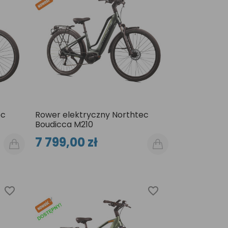
ec
Rower elektryczny Northtec
Boudicca M210
7 799,00 zł
favorite_border
favorite_border