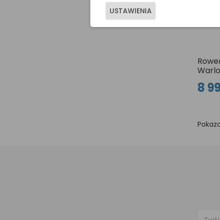
USTAWIENIA
Rower
Warlo
8 99
Pokaza