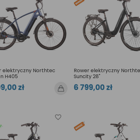
 elektryczny Northtec
Rower elektryczny Northt
on H405
Suncity 28"
9,00 zł
6 799,00 zł
favorite_border