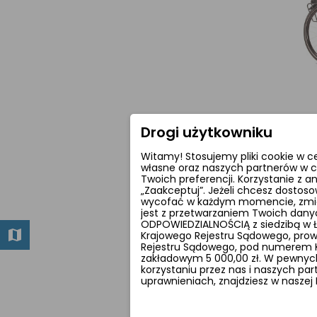
Rower
Drogi użytkowniku
Sunpr
Witamy! Stosujemy pliki cookie w c
8 79
własne oraz naszych partnerów w c
Twoich preferencji. Korzystanie z 
„Zaakceptuj”. Jeżeli chcesz dostoso
wycofać w każdym momencie, zmieni
jest z przetwarzaniem Twoich dan
ODPOWIEDZIALNOŚCIĄ z siedzibą w Łod
Krajowego Rejestru Sądowego, prow
Rejestru Sądowego, pod numerem KR
zakładowym 5 000,00 zł. W pewnych
korzystaniu przez nas i naszych pa
uprawnieniach, znajdziesz w naszej 