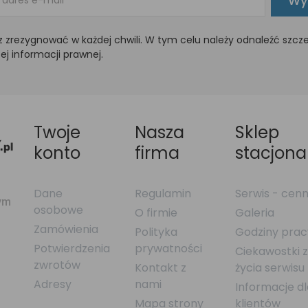
Wyś
 zrezygnować w każdej chwili. W tym celu należy odnaleźć szcz
ej informacji prawnej.
Twoje
Nasza
Sklep
konto
firma
stacjona
Dane
Regulamin
Serwis - cenn
nym
osobowe
O firmie
Galeria
Zamówienia
Polityka
Godziny prac
Potwierdzenia
prywatności
Ciekawostki 
zwrotów
Kontakt z
życia serwisu
Adresy
nami
Informacje d
Mapa strony
klientów