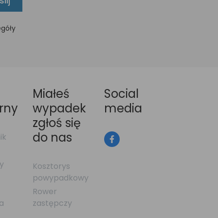
lij
egóły
Miałeś
Social
rny
wypadek
media
zgłoś się
do nas
ik
y
Kosztorys
z
powypadkowy
Rower
la
zastępczy