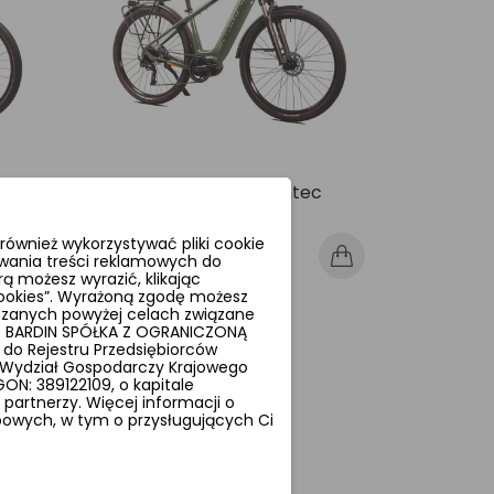
ec
Rower elektryczny Northtec
Suncross man m410
ównież wykorzystywać pliki cookie
8 899,00 zł
wania treści reklamowych do
ą możesz wyrazić, klikając
 cookies”. Wyrażoną zgodę możesz
azanych powyżej celach związane
t BARDIN SPÓŁKA Z OGRANICZONĄ
 do Rejestru Przedsiębiorców
X Wydział Gospodarczy Krajowego
N: 389122109, o kapitale
artnerzy. Więcej informacji o
obowych, w tym o przysługujących Ci