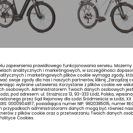
 elektryczny Northtec
Rower elektryczny Northt
ide M410
Suncross lady M410
elu zapewnienia prawidłowego funkcjonowania serwisu. Możemy r
9,00 zł
8 899,00 zł
elach analitycznych i marketingowych, w szczególności dopaso
analitycznych i marketingowych plików cookie wymaga zgody, któr
wać swoje zgody dla nas i naszych partnerów, kliknij „Zarządzaj
ając wybrane ustawienia. Korzystanie z plików cookie we wsk
ych osobowych. Administratorem Twoich danych osobowych jes
zi, pod adresem: ul. Strażnicza 13, 93-333 Łódź, Polska, wpisana
favorite_border
adzonego przez Sąd Rejonowy dla Łodzi Śródmieścia w Łodzi, X
S: 0000904817, posiadająca numer NIP: 9820385015, numer REGO
 przypadkach administratorami danych mogą być również nasi p
rtnerów z plików cookie oraz o przetwarzaniu Twoich danych os
Polityce Cookies.