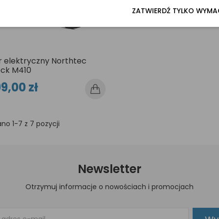
ZATWIERDŹ TYLKO WYM
 elektryczny Northtec
ck M410
9,00 zł
no 1-7 z 7 pozycji
Newsletter
Otrzymuj informacje o nowościach i promocjach