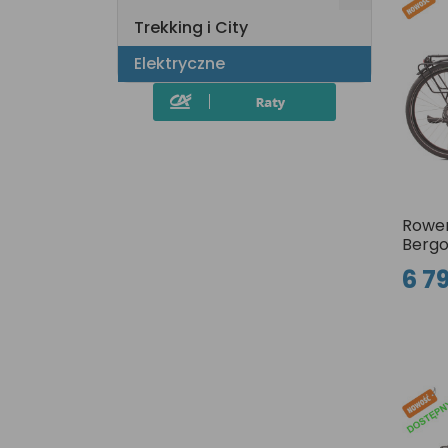
Trekking i City
Elektryczne
Rower
Berg
6 79