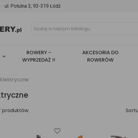
l. Potulna 3, 93-319 Łódź
ROWERY -
AKCESORIA DO

WYPRZEDAŻ !!
ROWERÓW
Elektryczne
ktryczne
7 produktów.
Sortu
favorite_border