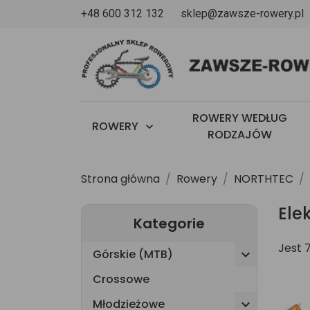
+48 600 312 132
sklep@zawsze-rowery.pl
u
ROWERY WEDŁUG
ROWERY

RODZAJÓW
Strona główna
Rowery
NORTHTEC
Ele
Kategorie
Jest 
Górskie (MTB)

Crossowe
Młodzieżowe
