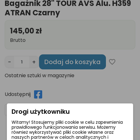
Bagażnik 28" TOUR AVS Alu. H359
ATRAN Czarny
145,00 zł
Brutto
Dodaj do koszyka
−
+
favorite_border
Ostatnie sztuki w magazynie
Udostępnij
Drogi użytkowniku
Witamy! Stosujemy pliki cookie w celu zapewnienia
prawidłowego funkcjonowania serwisu. Możemy
również wykorzystywać pliki cookie własne oraz
Opis
Komentarze
naszych partnerów w celach analitycznych i