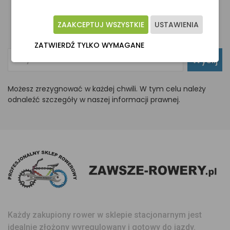
Newsletter
ZAAKCEPTUJ WSZYSTKIE
USTAWIENIA
Otrzymuj informacje o nowościach i promocjach
ZATWIERDŹ TYLKO WYMAGANE
Wyślij
Możesz zrezygnować w każdej chwili. W tym celu należy
odnaleźć szczegóły w naszej informacji prawnej.
Każdy zakupiony rower w sklepie stacjonarnym jest
idealnie złożony wyregulowany i gotowy do jazdy.