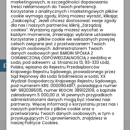
marketingowych, w szczególności dopasowania
treści reklamowych do Twoich preferencji.
Bagażnik aluminiowy regulowany do rowerów o
Korzystanie z analitycznych i marketingowych plików
rozmiarze koła 26' i 28'. Kolor czarny. Uchwyt do
cookie wymaga zgody, którą możesz wyrazić, klikając
„Zaakceptuj”. Jeżeli chcesz dostosować swoje zgody
mocowania oświetlenia i pompki. Posiada
dla nas i naszych partnerów, kliknij „Zarządzaj
sprężynowy docisk do przytrzymania bagażu.
cookies”. Wyrażoną zgodę możesz wycofać w
każdym momencie, zmieniając wybrane ustawienia.
Przystosowany do montażu sakw. W komplecie
Korzystanie z plików cookie we wskazanych powyżej
zestaw montażowy.
celach związane jest z przetwarzaniem Twoich
danych osobowych. Administratorem Twoich
danych osobowych jest BARDIN SPÓŁKA Z
Dwa mocowania w komplecie
OGRANICZONĄ ODPOWIEDZIALNOŚCIĄ z siedzibą w
Łodzi, pod adresem: ul. Strażnicza 13, 93-333 Łódź,
1. Możliwość mocowania za pomocą prętów do
Polska, wpisana do Rejestru Przedsiębiorców
Krajowego Rejestru Sądowego, prowadzonego przez
ramy (w przypadku posiadania w rowerze tulei
Sąd Rejonowy dla Łodzi Śródmieścia w Łodzi, XX
gwintowanych na tylnym widelcu)
Wydział Gospodarczy Krajowego Rejestru Sądowego,
pod numerem KRS: 0000904817, posiadająca numer
NIP: 9820385015, numer REGON: 389122109, o kapitale
2 . Możliwość mocowania po prze błotnik do
zakładowym 5 000,00 zł. W pewnych przypadkach
szyny. Szyna natomiast jest mocowana do ramy
administratorami danych mogą być również nasi
partnerzy. Więcej informacji o korzystaniu przez nas i
naszych partnerów z plików cookie oraz o
przetwarzaniu Twoich danych osobowych, w tym o
przysługujących Ci uprawnieniach, znajdziesz w
naszej Polityce Cookies.