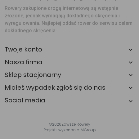
Rowery zakupione drogą internetową są wstępnie
złożone, jednak wymagają dokładnego skręcenia i
wyregulowania. Najlepiej oddać rower do serwisu celem
dokładnego skręcenia.
Twoje konto
Nasza firma
Sklep stacjonarny
Miałeś wypadek zgłoś się do nas
Social media
©2026
Zawsze Rowery
Projekt i wykonanie:
MGroup