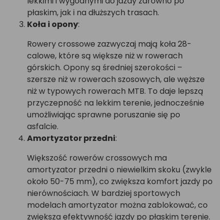
lekkimi i wygodnymi do jazdy zarówno po
płaskim, jak i na dłuższych trasach.
Koła i opony
:
Rowery crossowe zazwyczaj mają koła 28-
calowe, które są większe niż w rowerach
górskich. Opony są średniej szerokości –
szersze niż w rowerach szosowych, ale węższe
niż w typowych rowerach MTB. To daje lepszą
przyczepność na lekkim terenie, jednocześnie
umożliwiając sprawne poruszanie się po
asfalcie.
Amortyzator przedni
:
Większość rowerów crossowych ma
amortyzator przedni o niewielkim skoku (zwykle
około 50-75 mm), co zwiększa komfort jazdy po
nierównościach. W bardziej sportowych
modelach amortyzator można zablokować, co
zwiększa efektywność jazdy po płaskim terenie.