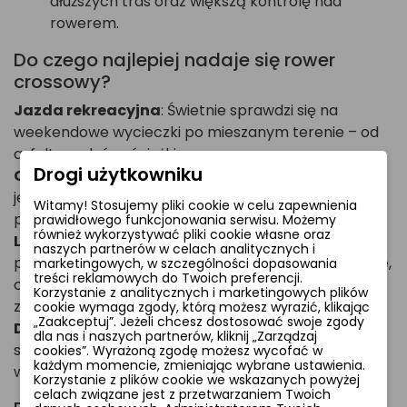
dłuższych tras oraz większą kontrolę nad
rowerem.
Do czego najlepiej nadaje się rower
crossowy?
Jazda rekreacyjna
: Świetnie sprawdzi się na
weekendowe wycieczki po mieszanym terenie – od
asfaltu po leśne ścieżki.
Drogi użytkowniku
Codzienny dojazd do pracy
: Można nim wygodnie
jeździć po mieście, a dzięki węższym oponom, jazda
Witamy! Stosujemy pliki cookie w celu zapewnienia
po asfalcie będzie szybka i płynna.
prawidłowego funkcjonowania serwisu. Możemy
również wykorzystywać pliki cookie własne oraz
Leśne trasy i łagodne szlaki
: Rower crossowy
naszych partnerów w celach analitycznych i
poradzi sobie na lekkim, ale nieco wyboistym terenie,
marketingowych, w szczególności dopasowania
treści reklamowych do Twoich preferencji.
choć nie jest przeznaczony do trudnych, górskich
Korzystanie z analitycznych i marketingowych plików
zjazdów.
cookie wymaga zgody, którą możesz wyrazić, klikając
„Zaakceptuj”. Jeżeli chcesz dostosować swoje zgody
Dłuższe wycieczki
: Dzięki komfortowej pozycji i
dla nas i naszych partnerów, kliknij „Zarządzaj
szerszemu zakresowi biegów, rower crossowy jest
cookies”. Wyrażoną zgodę możesz wycofać w
każdym momencie, zmieniając wybrane ustawienia.
wygodny na długie trasy.
Korzystanie z plików cookie we wskazanych powyżej
celach związane jest z przetwarzaniem Twoich