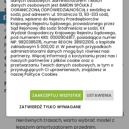
Dla kogo rower crossowy?
danych osobowych. Administratorem Twoich
danych osobowych jest BARDIN SPÓŁKA Z
Osoby szukające uniwersalnego roweru
: Jeśli
OGRANICZONĄ ODPOWIEDZIALNOŚCIĄ z siedzibą w
Łodzi, pod adresem: ul. Strażnicza 13, 93-333 Łódź,
chcesz roweru, który dobrze radzi sobie zarówno na
Polska, wpisana do Rejestru Przedsiębiorców
drogach utwardzonych, jak i na lekkich trasach off-
Krajowego Rejestru Sądowego, prowadzonego przez
Sąd Rejonowy dla Łodzi Śródmieścia w Łodzi, XX
road, rower crossowy będzie dobrym wyborem.
Wydział Gospodarczy Krajowego Rejestru Sądowego,
Amatorzy dłuższych wycieczek
: Jeżeli planujesz
pod numerem KRS: 0000904817, posiadająca numer
NIP: 9820385015, numer REGON: 389122109, o kapitale
jeździć zarówno po szosie, jak i w terenie, rower
zakładowym 5 000,00 zł. W pewnych przypadkach
crossowy zapewni wygodę i wszechstronność.
administratorami danych mogą być również nasi
partnerzy. Więcej informacji o korzystaniu przez nas i
Codzienne użytkowanie
: Idealny wybór dla osób,
naszych partnerów z plików cookie oraz o
które chcą roweru do codziennych dojazdów, ale też
przetwarzaniu Twoich danych osobowych, w tym o
przysługujących Ci uprawnieniach, znajdziesz w
na weekendowe wypady.
naszej Polityce Cookies.
Na co zwrócić uwagę przy wyborze
roweru crossowego?
ZAAKCEPTUJ WSZYSTKIE
USTAWIENIA
Rama
: Lżejsza rama (np. aluminiowa) ułatwi
pokonywanie dłuższych dystansów.
ZATWIERDŹ TYLKO WYMAGANE
Amortyzator
: Jeżeli planujesz jazdę po bardziej
nierównych trasach, warto wybrać model z
lepszym amortyzatorem przednim.