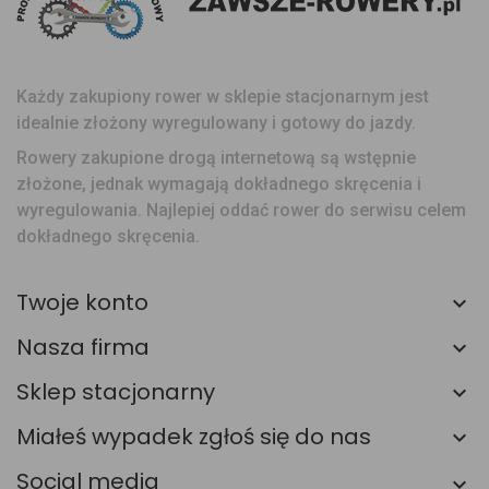
Każdy zakupiony rower w sklepie stacjonarnym jest
idealnie złożony wyregulowany i gotowy do jazdy.
Rowery zakupione drogą internetową są wstępnie
złożone, jednak wymagają dokładnego skręcenia i
wyregulowania. Najlepiej oddać rower do serwisu celem
dokładnego skręcenia.
Twoje konto
Nasza firma
Sklep stacjonarny
Miałeś wypadek zgłoś się do nas
Social media