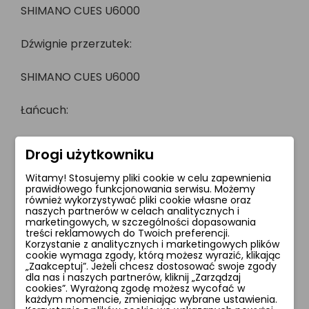
SHIMANO CUES U6000
Dźwignie przerzutek:
SHIMANO CUES U6000
Łańcuch:
KMC XGLIDE
Drogi użytkowniku
Liczba biegów:
Witamy! Stosujemy pliki cookie w celu zapewnienia
prawidłowego funkcjonowania serwisu. Możemy
również wykorzystywać pliki cookie własne oraz
10
naszych partnerów w celach analitycznych i
marketingowych, w szczególności dopasowania
treści reklamowych do Twoich preferencji.
Kaseta/wolnobieg
Korzystanie z analitycznych i marketingowych plików
cookie wymaga zgody, którą możesz wyrazić, klikając
„Zaakceptuj”. Jeżeli chcesz dostosować swoje zgody
SHIMANO CUES LG300-10 / 11-48T
dla nas i naszych partnerów, kliknij „Zarządzaj
cookies”. Wyrażoną zgodę możesz wycofać w
Koła
każdym momencie, zmieniając wybrane ustawienia.