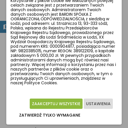
Korzystanie z plików cookie we wskazanych powyżej
celach związane jest z przetwarzaniem Twoich
Piasty:
danych osobowych. Administratorem Twoich
danych osobowych jest BARDIN SPÓŁKA Z
OGRANICZONĄ ODPOWIEDZIALNOŚCIĄ z siedzibą w
SHIMANO QC300 / 32H
Łodzi, pod adresem: ul. Strażnicza 13, 93-333 Łódź,
Polska, wpisana do Rejestru Przedsiębiorców
Krajowego Rejestru Sądowego, prowadzonego przez
Obręcze:
Sąd Rejonowy dla Łodzi Śródmieścia w Łodzi, XX
Wydział Gospodarczy Krajowego Rejestru Sądowego,
pod numerem KRS: 0000904817, posiadająca numer
JHT / DISC / ZAKUWKI / CZARNE
NIP: 9820385015, numer REGON: 389122109, o kapitale
zakładowym 5 000,00 zł. W pewnych przypadkach
administratorami danych mogą być również nasi
Szprychy:
partnerzy. Więcej informacji o korzystaniu przez nas i
naszych partnerów z plików cookie oraz o
przetwarzaniu Twoich danych osobowych, w tym o
SAPIM LEADER / NIERDZEWNE
przysługujących Ci uprawnieniach, znajdziesz w
naszej Polityce Cookies.
Opona przednia/tylna:
SCHWALBE RAPID ROB / 27.5x2.25
ZAAKCEPTUJ WSZYSTKIE
USTAWIENIA
ZATWIERDŹ TYLKO WYMAGANE
Dętka: