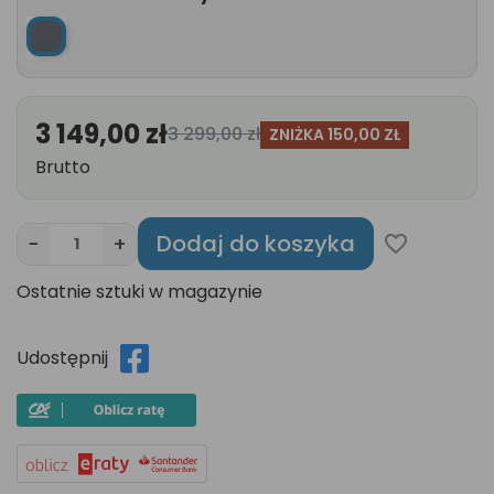
czarny
3 149,00 zł
3 299,00 zł
ZNIŻKA 150,00 ZŁ
Brutto
Dodaj do koszyka
−
+
favorite_border
Ostatnie sztuki w magazynie
Udostępnij