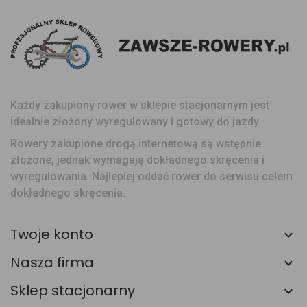
Każdy zakupiony rower w sklepie stacjonarnym jest
idealnie złożony wyregulowany i gotowy do jazdy.
Rowery zakupione drogą internetową są wstępnie
złożone, jednak wymagają dokładnego skręcenia i
wyregulowania. Najlepiej oddać rower do serwisu celem
dokładnego skręcenia.
Twoje konto
Nasza firma
Sklep stacjonarny