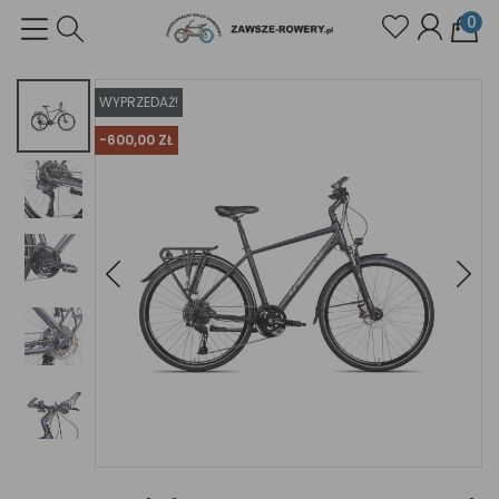
0
WYPRZEDAŻ!
-600,00 ZŁ