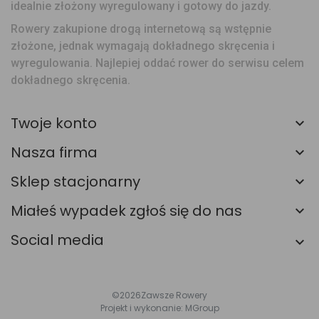
idealnie złożony wyregulowany i gotowy do jazdy.
Rowery zakupione drogą internetową są wstępnie
złożone, jednak wymagają dokładnego skręcenia i
wyregulowania. Najlepiej oddać rower do serwisu celem
dokładnego skręcenia.
Twoje konto
Nasza firma
Sklep stacjonarny
Miałeś wypadek zgłoś się do nas
Social media
©2026
Zawsze Rowery
Projekt i wykonanie:
MGroup