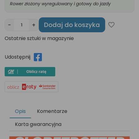
Rower złożony wyregulowany i gotowy do jazdy
Dodaj do koszyka
−
+
favorite_border
Ostatnie sztuki w magazynie
Udostępnij
Opis
Komentarze
Karta gwarancyjna