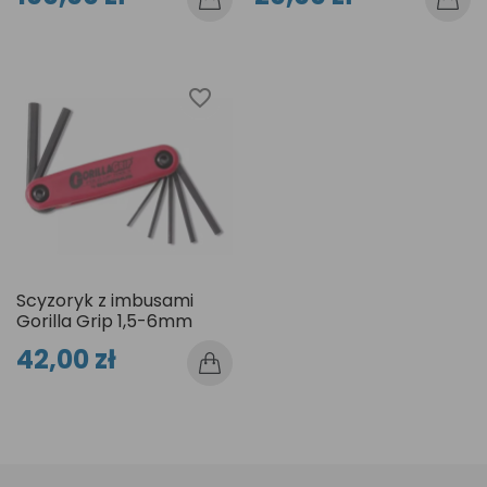
favorite_border
Scyzoryk z imbusami
Gorilla Grip 1,5-6mm
42,00 zł