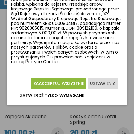
Polska, wpisana do Rejestru Przedsiębiorców
Krajowego Rejestru Sądowego, prowadzonego przez
Sąd Rejonowy dla Łodzi Śródmieścia w Łodzi, XX
Wydział Gospodarczy Krajowego Rejestru Sądowego,
pod numerem KRS: 0000904817, posiadająca numer
NIP: 9820385015, numer REGON: 389122109, o kapitale
Zobacz także
zakładowym 5 000,00 zł. W pewnych przypadkach
administratorami danych mogą być również nasi
partnerzy. Więcej informacji o korzystaniu przez nas i
naszych partnerów z plików cookie oraz o
przetwarzaniu Twoich danych osobowych, w tym o
przysługujących Ci uprawnieniach, znajdziesz w
favorite_border
favorite_border
naszej Polityce Cookies.
ZAAKCEPTUJ WSZYSTKIE
USTAWIENIA
ZATWIERDŹ TYLKO WYMAGANE
Zapięcie składane
Koszyk bidonu Zefal
Spring
100,00 zł
20,00 zł