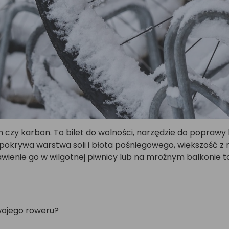
um czy karbon. To bilet do wolności, narzędzie do poprawy
okrywa warstwa soli i błota pośniegowego, większość z na
wienie go w wilgotnej piwnicy lub na mroźnym balkonie to
wojego roweru?