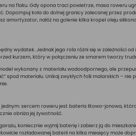
oweru na flaku. Gdy opona traci powietrze, masa roweru u
ięć. Dopompuj koła do dolnej granicy zalecanej przez prod
z amortyzator, nałóż na golenie kilka kropel oleju silikon
dny wydatek. Jednak jego rola różni się w zależności o
przed kurzem, który w połączeniu ze smarem tworzy trudn
model wykonany z materiału wodoodpornego, ale przepus
” spod materiału. Unikaj zwykłych folii malarskich – nie
nie.
jednym: sercem roweru jest bateria litowo-jonowa, któr
cznie obniża jej żywotność.
arażu, koniecznie wyjmij baterię i zabierz ją do mieszk
kowicie rozładowanej baterii na kilka miesięcy może dopr