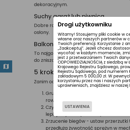
dekoracyjnym.
Suchy garaż lub piwnica
Drogi użytkowniku
Dobre rozwiązanie, o ile pomieszczenie je
osłony.
Witamy! Stosujemy pliki cookie w c
własne oraz naszych partnerów w c
Balkon
Twoich preferencji. Korzystanie z 
„Zaakceptuj”. Jeżeli chcesz dostoso
To najgorszy scenariusz. Ekspozycja na z
wycofać w każdym momencie, zmieni
jest z przetwarzaniem Twoich dan
do zniszczenia osprzętu. Jeśli musisz trz
ODPOWIEDZIALNOŚCIĄ z siedzibą w Łod
Krajowego Rejestru Sądowego, prow
5 kroków przygotowania rowe
Rejestru Sądowego, pod numerem KR
zakładowym 5 000,00 zł. W pewnych
korzystaniu przez nas i naszych pa
Zanim odstawisz rower na zimę, wykonaj te
uprawnieniach, znajdziesz w naszej 
Gruntowne mycie i suszenie - usuń b
rower do sucha, szczególnie śruby i m
USTAWIENIA
Czyszczenie i smarowanie napędu - ł
lepiej trzyma się metalu). To barier
Zrzucenie biegów - ustaw przerzutki ta
przedłuża żywotność sprężyn w mec