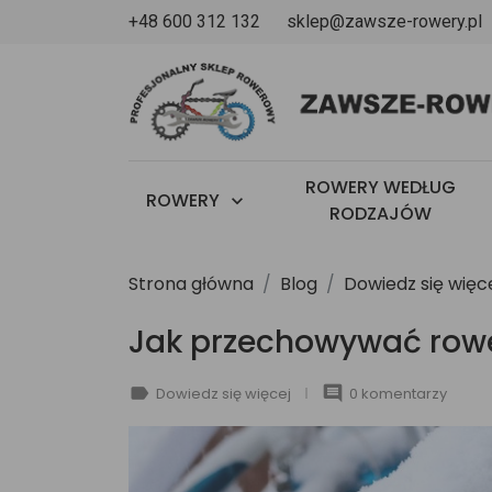
+48 600 312 132
sklep@zawsze-rowery.pl
u
ROWERY WEDŁUG
ROWERY

RODZAJÓW
Strona główna
Blog
Dowiedz się więc
Jak przechowywać row
label
comment
Dowiedz się więcej
0 komentarzy