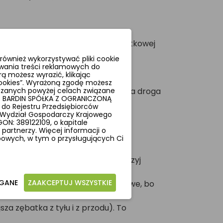
tne. Jeśli tak, rower wymaga dodatkowej
ównież wykorzystywać pliki cookie
wania treści reklamowych do
ą możesz wyrazić, klikając
 cookies”. Wyrażoną zgodę możesz
ony i lakier) oraz opady to prosta droga
azanych powyżej celach związane
t BARDIN SPÓŁKA Z OGRANICZONĄ
dnie wymagany.
 do Rejestru Przedsiębiorców
X Wydział Gospodarczy Krajowego
N: 389122109, o kapitale
artnerzy. Więcej informacji o
obowych, w tym o przysługujących Ci
na wiosennym przeglądzie.
ponów rowerowych. Po umyciu wytrzyj
AGANE
ZAAKCEPTUJ WSZYSTKIE
(najlepiej na warunki mokre/zimowe, bo
sza zębatka z tyłu i z przodu). To