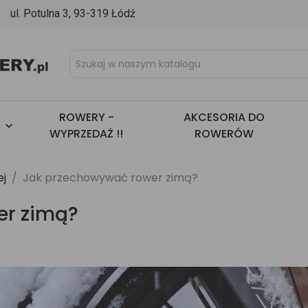
l. Potulna 3, 93-319 Łódź
ROWERY -
AKCESORIA DO

WYPRZEDAŻ !!
ROWERÓW
ej
Jak przechowywać rower zimą?
er zimą?