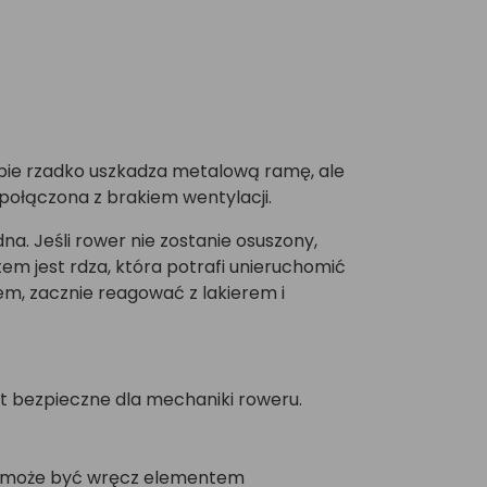
obie rzadko uszkadza metalową ramę, ale
połączona z brakiem wentylacji.
a. Jeśli rower nie zostanie osuszony,
tem jest rdza, która potrafi unieruchomić
iem, zacznie reagować z lakierem i
st bezpieczne dla mechaniki roweru.
nym może być wręcz elementem