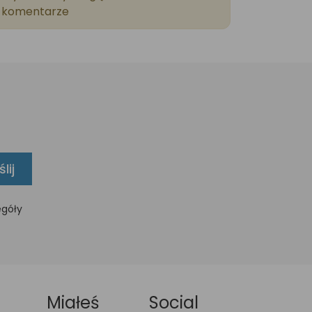
komentarze
lij
egóły
Miałeś
Social