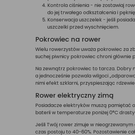
Kontrola ciśnienia - nie zostawiaj r
do jej trwałego odkształcenia i pękn
Konserwacja uszczelek - jeśli posiadas
uszczelki przed wyschnięciem.
Pokrowiec na rower
Wielu rowerzystów uważa pokrowiec za zbę
suchej piwnicy pokrowiec chroni głównie 
Na zewnątrz pokrowiec to tarcza. Dobry 
a jednocześnie pozwala wilgoci „odparować
nimi efekt szklarni, przyspieszając rdzewie
Rower elektryczny zimą
Posiadacze elektryków muszą pamiętać o 
baterii w temperaturze poniżej 0°C drasty
Jeśli Twój rower zimuje w nieogrzewanym g
czas postoju to 40-60%. Pozostawienie cał