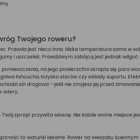
zimy
 wróg Twojego roweru?
wer. Prawda jest nieco inna. Niska temperatura sama w s
gumy i uszczelek. Prawdziwym zabójcą jest jednak wilgoć 
omieszczenia, na jego powierzchni skrapla się para wodn
ogniwa łańcucha, łożyska sterów czy wkłady suportu. Efek
ochodzi sól drogowa – jeśli nie zmyjesz jej przed zimowan
 wżery.
 Twój sprzęt przywita wiosnę. Nie każde wolne miejsce je
wilgotność to warunki idealne. Rower na wieszaku ścien