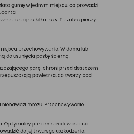
gniata gumę w jednym miejscu, co prowadzi
ucenta.
owego i ugnij go kilka razy. To zabezpieczy
d miejsca przechowywania. W domu lub
ą do usunięcia pastę ścierną.
zczającego parę, chroni przed deszczem,
 przepuszczają powietrza, co tworzy pod
a nienawidzi mrozu. Przechowywanie
ania. Optymalny poziom naładowania na
owadzić do jej trwałego uszkodzenia.