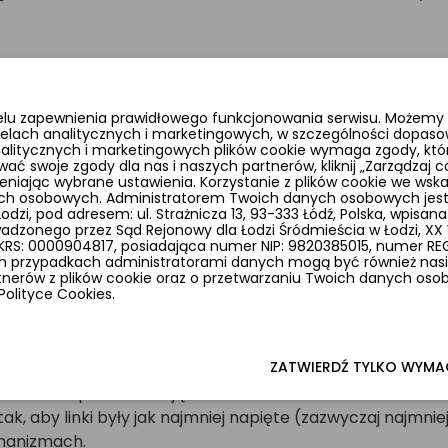
st wentylowane. Warto sprawdzić, czy ściany nie są wilgo
elu zapewnienia prawidłowego funkcjonowania serwisu. Możemy r
elach analitycznych i marketingowych, w szczególności dopaso
analitycznych i marketingowych plików cookie wymaga zgody, któr
wać swoje zgody dla nas i naszych partnerów, kliknij „Zarządzaj
mienne temperatury, słońce (promieniowanie UV niszczy op
ając wybrane ustawienia. Korzystanie z plików cookie we wsk
ych osobowych. Administratorem Twoich danych osobowych jes
ymać rower tutaj, profesjonalny pokrowiec jest bezwzglę
zi, pod adresem: ul. Strażnicza 13, 93-333 Łódź, Polska, wpisana
adzonego przez Sąd Rejonowy dla Łodzi Śródmieścia w Łodzi, X
ru do zimy
S: 0000904817, posiadająca numer NIP: 9820385015, numer REGO
 przypadkach administratorami danych mogą być również nasi p
rtnerów z plików cookie oraz o przetwarzaniu Twoich danych os
 czynności. Zaoszczędzisz dzięki temu czas i pieniądze 
Polityce Cookies.
łoto i piach. Użyj miękkiej szmatki i dedykowanych szam
iejsca łączenia części.
ZATWIERDŹ TYLKO WYM
ańcuch musi być czysty i pokryty świeżą warstwą smaru 
a ochronna przed korozją.
k, aby linki były jak najmniej napięte (zazwyczaj najmniej
hanizmach.