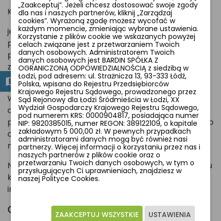
„Zaakceptuj”. Jeżeli chcesz dostosować swoje zgody
Kaseta będzie lepszym wyborem, jeśli:
dla nas i naszych partnerów, kliknij „Zarządzaj
cookies”. Wyrażoną zgodę możesz wycofać w
każdym momencie, zmieniając wybrane ustawienia.
jeździsz częściej,
Korzystanie z plików cookie we wskazanych powyżej
pokonujesz dłuższe trasy,
celach związane jest z przetwarzaniem Twoich
danych osobowych. Administratorem Twoich
poruszasz się po pagórkowatym terenie,
danych osobowych jest BARDIN SPÓŁKA Z
zależy Ci na większej trwałości napędu,
OGRANICZONĄ ODPOWIEDZIALNOŚCIĄ z siedzibą w
Łodzi, pod adresem: ul. Strażnicza 13, 93-333 Łódź,
chcesz mieć więcej biegów.
Polska, wpisana do Rejestru Przedsiębiorców
Krajowego Rejestru Sądowego, prowadzonego przez
Wolnobieg ma sens wtedy, gdy rower służy głównie
Sąd Rejonowy dla Łodzi Śródmieścia w Łodzi, XX
Wydział Gospodarczy Krajowego Rejestru Sądowego,
do spokojnej jazdy po mieście, okazjonalnych
pod numerem KRS: 0000904817, posiadająca numer
przejazdów albo jest po prostu tańszym modelem do
NIP: 9820385015, numer REGON: 389122109, o kapitale
zakładowym 5 000,00 zł. W pewnych przypadkach
codziennego użytku. W takim przypadku jego
administratorami danych mogą być również nasi
możliwości często są wystarczające.
partnerzy. Więcej informacji o korzystaniu przez nas i
naszych partnerów z plików cookie oraz o
przetwarzaniu Twoich danych osobowych, w tym o
Nie chodzi więc o to, że wolnobieg jest „zły”. Po prostu
przysługujących Ci uprawnieniach, znajdziesz w
kaseta daje więcej możliwości i lepiej znosi
naszej Polityce Cookies.
intensywniejsze użytkowanie.
Co wybrać?
ZAAKCEPTUJ WSZYSTKIE
USTAWIENIA