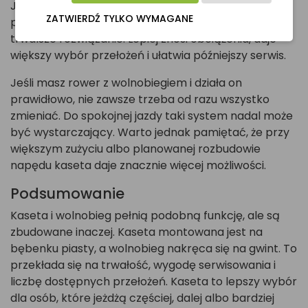
Jeśli kupujesz nowy rower i masz wybór, lepiej
ZATWIERDŹ TYLKO WYMAGANE
postawić na model z kasetą. To nowocześniejsze i
trwalsze rozwiązanie. Lepiej znosi obciążenia, daje
większy wybór przełożeń i ułatwia późniejszy serwis.
Jeśli masz rower z wolnobiegiem i działa on
prawidłowo, nie zawsze trzeba od razu wszystko
zmieniać. Do spokojnej jazdy taki system nadal może
być wystarczający. Warto jednak pamiętać, że przy
większym zużyciu albo planowanej rozbudowie
napędu kaseta daje znacznie więcej możliwości.
Podsumowanie
Kaseta i wolnobieg pełnią podobną funkcję, ale są
zbudowane inaczej. Kaseta montowana jest na
bębenku piasty, a wolnobieg nakręca się na gwint. To
przekłada się na trwałość, wygodę serwisowania i
liczbę dostępnych przełożeń. Kaseta to lepszy wybór
dla osób, które jeżdżą częściej, dalej albo bardziej