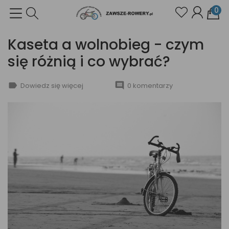
0
Kaseta a wolnobieg - czym
się różnią i co wybrać?
label
comment
Dowiedz się więcej
0 komentarzy